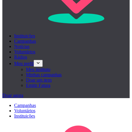
Instituições
Campanhas
Notícias
Voluntários
Rádios
Meu perfil
Meu instituto
Minhas campanhas
Doar um item
Emitir Fatura
Doar agora
Campanhas
Voluntários
Instituições