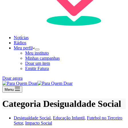
Notícias
Rádios
Meu perfil
Meu instituto
Minhas campanhas
Doar um item
Emitir Fatura
Doar agora
Menu
Categoria
Desigualdade Social
Desigualdade Social
,
Educação Infantil
,
Futebol no Terceiro
Setor
,
Impacto Social