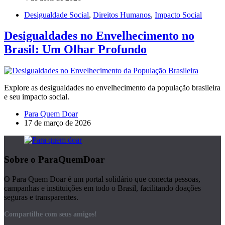
Desigualdade Social
,
Direitos Humanos
,
Impacto Social
Desigualdades no Envelhecimento no
Brasil: Um Olhar Profundo
Explore as desigualdades no envelhecimento da população brasileira
e seu impacto social.
Para Quem Doar
17 de março de 2026
Sobre o ParaQuemDoar
O Para Quem Doar é um portal solidário que conecta pessoas,
campanhas e instituições em todo o Brasil, facilitando doações
seguras e transparentes.
Compartilhe com seus amigos!