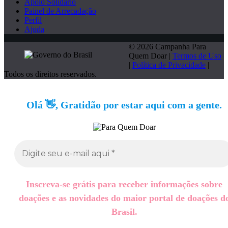
Apoio Solidário
Painel de Arrecadação
Perfil
Ajuda
© 2026 Campanha Para
Quem Doar |
Termos de Uso
|
Política de Privacidade
|
Todos os direitos reservados.
Olá 👋, Gratidão por estar aqui com a gente.
Inscreva-se grátis para receber informações sobre
doações e as novidades do maior portal de doações d
Brasil.