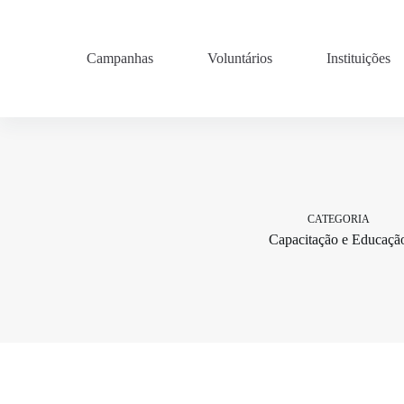
Pular
para
o
conteúdo
Campanhas
Voluntários
Instituições
CATEGORIA
Capacitação e Educaçã