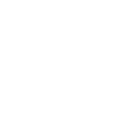
ode transformar vidas!
Formação Acadêmica
,
Futebol no Terceiro Setor