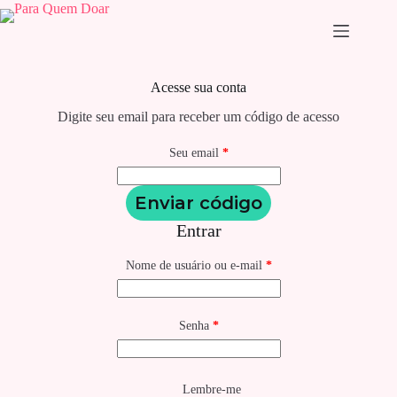
Pular
para
o
conteúdo
Acesse sua conta
Digite seu email para receber um código de acesso
Seu email
*
Enviar código
Entrar
Obrigatório
Nome de usuário ou e-mail
*
Obrigatório
Senha
*
Lembre-me