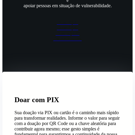
e
apoiar pessoas em situação de vulnerabilidade.
Doar R$25
Doar R$80
Doar R$120
Outros Valores
Doar com PIX
Sua doação via PIX ou cartão é o caminho mais rápido
para transformar realidades. Informe o valor para seguir
com a doação por QR Code ou a chave aleatória para
contribuir agora mesmo; esse gesto simples é
fundamental para garantirmos a continuidade da nossa