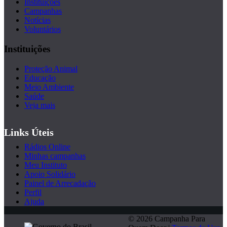
Instituições
Campanhas
Notícias
Voluntários
Instituições
Proteção Animal
Educação
Meio Ambiente
Saúde
Veja mais
Links Úteis
Rádios Online
Minhas campanhas
Meu Instituto
Apoio Solidário
Painel de Arrecadação
Perfil
Ajuda
© 2026 Campanha Para