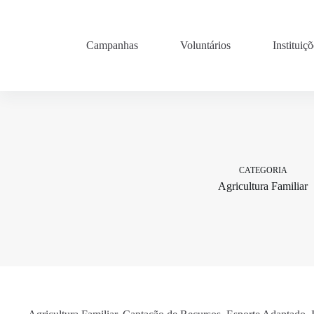
Pular
para
o
conteúdo
Campanhas
Voluntários
Instituiçõ
CATEGORIA
Agricultura Familiar