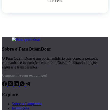
merecem.
Sobre o ParaQuemDoar
O Para Quem Doar é um portal solidário que conecta pessoas,
campanhas e instituições em todo o Brasil, facilitando doações
seguras e transparentes.
Compartilhe com seus amigos!
Explore
Sobre a Campanha
Instituições