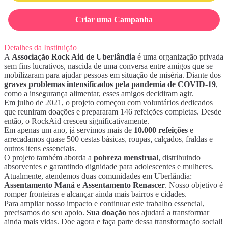
Criar uma Campanha
Detalhes da Instituição
A
Associação Rock Aid de Uberlândia
é uma organização privada
sem fins lucrativos, nascida de uma conversa entre amigos que se
mobilizaram para ajudar pessoas em situação de miséria. Diante dos
graves problemas intensificados pela pandemia de COVID-19
,
como a insegurança alimentar, esses amigos decidiram agir.
Em julho de 2021, o projeto começou com voluntários dedicados
que reuniram doações e prepararam 146 refeições completas. Desde
então, o RockAid cresceu significativamente.
Em apenas um ano, já servimos mais de
10.000 refeições
e
arrecadamos quase 500 cestas básicas, roupas, calçados, fraldas e
outros itens essenciais.
O projeto também aborda a
pobreza menstrual
, distribuindo
absorventes e garantindo dignidade para adolescentes e mulheres.
Atualmente, atendemos duas comunidades em Uberlândia:
Assentamento Maná
e
Assentamento Renascer
. Nosso objetivo é
romper fronteiras e alcançar ainda mais bairros e cidades.
Para ampliar nosso impacto e continuar este trabalho essencial,
precisamos do seu apoio.
Sua doação
nos ajudará a transformar
ainda mais vidas. Doe agora e faça parte dessa transformação social!