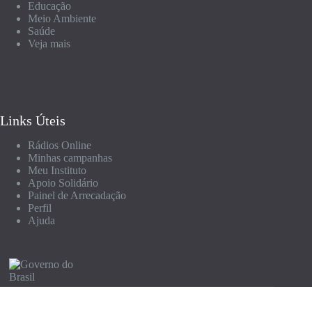
Educação
Meio Ambiente
Saúde
Veja mais
Links Úteis
Rádios Online
Minhas campanhas
Meu Instituto
Apoio Solidário
Painel de Arrecadação
Perfil
Ajuda
© 2026 Campanha Para Quem Doar |
Termos de Uso
|
Política de Privacidade
| Todos os direitos reservados.