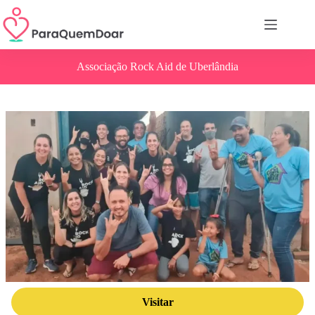
Pular
para
o
conteúdo
Associação Rock Aid de Uberlândia
Visitar