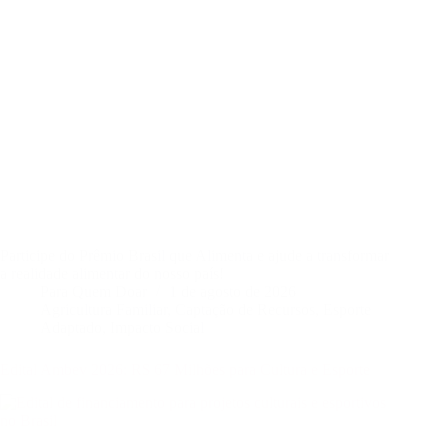
Participe do Prêmio Brasil que Alimenta e ajude a transformar
a realidade alimentar do nosso país!
Para Quem Doar
1 de agosto de 2026
Agricultura Familiar
,
Captação de Recursos
,
Esporte
Adaptado
,
Impacto Social
Edital Ambev 2026: R$ 67 Milhões para Cultura e Esporte