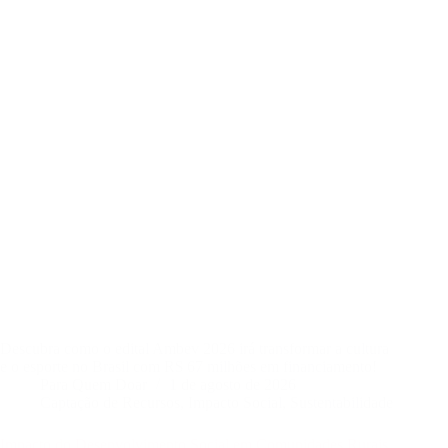
Descubra como o edital Ambev 2026 irá transformar a cultura
e o esporte no Brasil com R$ 67 milhões em financiamento!
Para Quem Doar
1 de agosto de 2026
Captação de Recursos
,
Impacto Social
,
Sustentabilidade
Impacto do Desenvolvimento Social em Comunidades Rurais