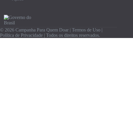
© 2026 Campanha Para Quem Doar |
Termos de Uso
|
Política de Privacidade
| Todos os direitos reservados.
Olá 👋, Gratidão por estar aqui com a gente.
Inscreva-se grátis para receber informações sobre
doações e as novidades do maior portal de doações do
Brasil.