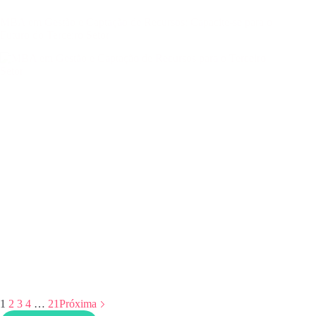
MBA em Gestão e Captação de Recursos: Capacite-se para o
Futuro do Terceiro Setor
1
2
3
4
…
21
Próxima