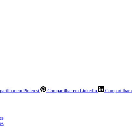
artilhar em Pinterest
Compartilhar em LinkedIn
Compartilhar 
es
es