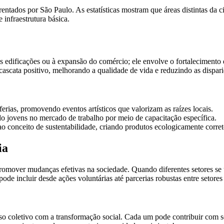
ntados por São Paulo. As estatísticas mostram que áreas distintas da 
 infraestrutura básica.
 edificações ou à expansão do comércio; ele envolve o fortalecimento d
cascata positivo, melhorando a qualidade de vida e reduzindo as dispari
iferias, promovendo eventos artísticos que valorizam as raízes locais.
do jovens no mercado de trabalho por meio de capacitação específica.
 conceito de sustentabilidade, criando produtos ecologicamente corret
ia
romover mudanças efetivas na sociedade. Quando diferentes setores 
ode incluir desde ações voluntárias até parcerias robustas entre setores
coletivo com a transformação social. Cada um pode contribuir com se