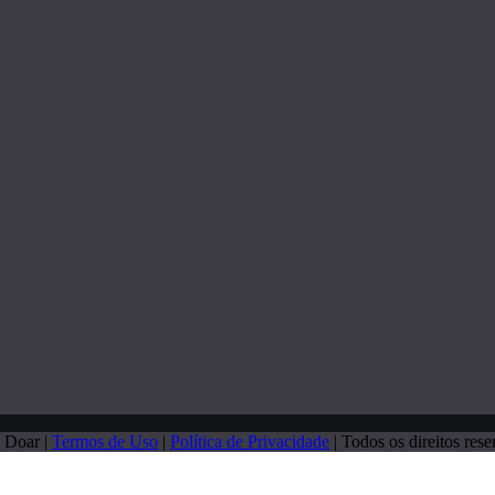
 Doar |
Termos de Uso
|
Política de Privacidade
| Todos os direitos rese