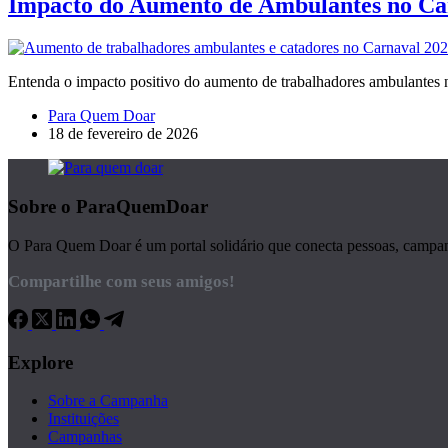
Impacto do Aumento de Ambulantes no Ca
Entenda o impacto positivo do aumento de trabalhadores ambulantes 
Para Quem Doar
18 de fevereiro de 2026
Sobre o ParaQuemDoar
O Para Quem Doar é um portal solidário que conecta pessoas, campanha
Compartilhe com seus amigos!
Explore
Sobre a Campanha
Instituições
Campanhas