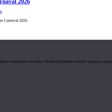
rnaval 2026
no Carnaval 2026.
s e instituições em todo o Brasil, facilitando doações seguras e transp