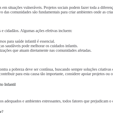
s em situações vulneráveis. Projetos sociais podem fazer toda a diferen
vo das comunidades são fundamentais para criar ambientes onde as cri
 e cidadãos. Algumas ações efetivas incluem:
sos para saúde infantil é essencial.
cas saudáveis pode melhorar os cuidados infantis.
zações que atuam diretamente nas comunidades afetadas.
contra a pobreza deve ser contínua, buscando sempre soluções criativas
ntribuir para esta causa tão importante, considere apoiar projetos ou 
o Infantil
cos adequados e ambientes estressantes, todos fatores que prejudicam o 
de?