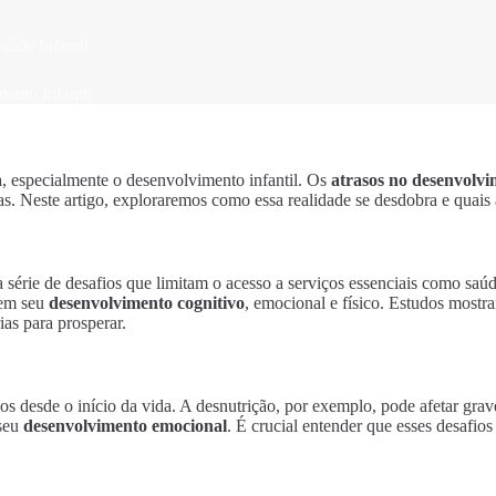
aúde Infantil
ento Infantil
, especialmente o desenvolvimento infantil. Os
atrasos no desenvolvi
as. Neste artigo, exploraremos como essa realidade se desdobra e quais 
ma série de desafios que limitam o acesso a serviços essenciais como s
 em seu
desenvolvimento cognitivo
, emocional e físico. Estudos mostra
as para prosperar.
s desde o início da vida. A desnutrição, por exemplo, pode afetar grav
 seu
desenvolvimento emocional
. É crucial entender que esses desafi