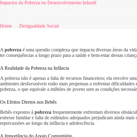
Impactos da Pobreza no Desenvolvimento Infantil
27 de maio de 2026
Desigualdade Social
,
Primeira Infância
,
S
Home
Desigualdade Social
Impactos da Pobreza no Desenvolvim
A
pobreza
é uma questão complexa que impacta diversas áreas da vida
ter consequências a longo prazo para a saúde e bem-estar dessas crianç
A Realidade da Pobreza na Infância
A pobreza não é apenas a falta de recursos financeiros; ela envolve u
ambientes desfavoráveis estão mais propensas a enfrentar dificuldades
pobreza, o que equivale a milhões de jovens sem as condições necessári
Os Efeitos Diretos nos Bebês
Bebês expostos à
pobreza
frequentemente enfrentam diversos obstáculo
estresse familiar e falta de estímulos adequados prejudicam ainda mais
repercussões ao longo da infância e adolescência.
A Importância do Apoio Comunitário