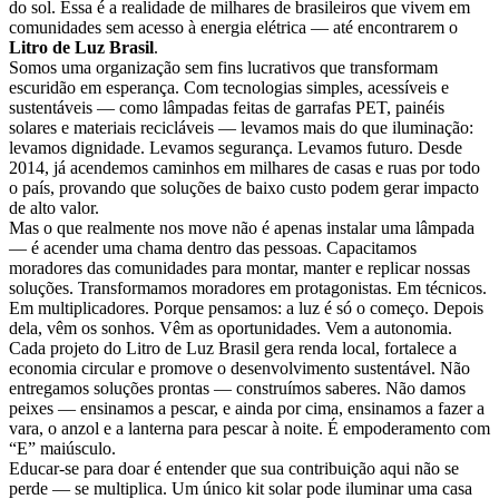
do sol. Essa é a realidade de milhares de brasileiros que vivem em
comunidades sem acesso à energia elétrica — até encontrarem o
Litro de Luz Brasil
.
Somos uma organização sem fins lucrativos que transformam
escuridão em esperança. Com tecnologias simples, acessíveis e
sustentáveis ​​— como lâmpadas feitas de garrafas PET, painéis
solares e materiais recicláveis ​​— levamos mais do que iluminação:
levamos dignidade. Levamos segurança. Levamos futuro. Desde
2014, já acendemos caminhos em milhares de casas e ruas por todo
o país, provando que soluções de baixo custo podem gerar impacto
de alto valor.
Mas o que realmente nos move não é apenas instalar uma lâmpada
— é acender uma chama dentro das pessoas. Capacitamos
moradores das comunidades para montar, manter e replicar nossas
soluções. Transformamos moradores em protagonistas. Em técnicos.
Em multiplicadores. Porque pensamos: a luz é só o começo. Depois
dela, vêm os sonhos. Vêm as oportunidades. Vem a autonomia.
Cada projeto do Litro de Luz Brasil gera renda local, fortalece a
economia circular e promove o desenvolvimento sustentável. Não
entregamos soluções prontas — construímos saberes. Não damos
peixes — ensinamos a pescar, e ainda por cima, ensinamos a fazer a
vara, o anzol e a lanterna para pescar à noite. É empoderamento com
“E” maiúsculo.
Educar-se para doar é entender que sua contribuição aqui não se
perde — se multiplica. Um único kit solar pode iluminar uma casa