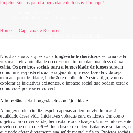
Projetos Sociais para Longevidade de Idosos: Participe!
26 de maio de 2026
Captação de Recursos
,
Impacto Social
,
Voluntariado
Home
Captação de Recursos
Projetos Sociais para Longevidade de Idosos: Participe!
Nos dias atuais, a questão da
longevidade dos idosos
se torna cada
vez mais relevante diante do crescimento populacional dessa faixa
etária. Os
projetos sociais para a longevidade de idosos
surgem
como uma resposta eficaz para garantir que essa fase da vida seja
marcada por dignidade, inclusão e qualidade. Neste artigo, vamos
explorar as iniciativas existentes, o impacto social que podem gerar e
como você pode se envolver!
A Importância da Longevidade com Qualidade
A longevidade não diz respeito apenas ao tempo vivido, mas à
qualidade dessa vida. Iniciativas voltadas para os idosos têm como
objetivo promover saúde, bem-estar e socialização. Um estudo recente
revelou que cerca de 30% dos idosos se sentem isolados e solitários, o
que pode afetar diretamente sua saúde mental e física. Projetos sociais