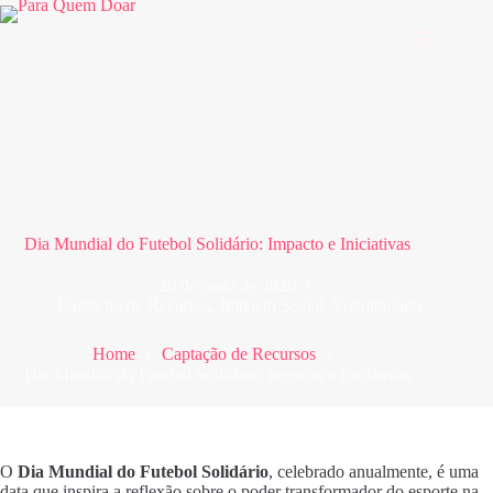
Pular
para
o
conteúdo
Dia Mundial do Futebol Solidário: Impacto e Iniciativas
26 de maio de 2026
Captação de Recursos
,
Impacto Social
,
Voluntariado
Home
Captação de Recursos
Dia Mundial do Futebol Solidário: Impacto e Iniciativas
O
Dia Mundial do Futebol Solidário
, celebrado anualmente, é uma
data que inspira a reflexão sobre o poder transformador do esporte na