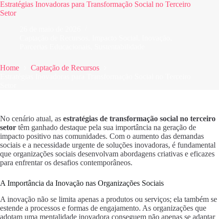
Estratégias Inovadoras para Transformação Social no Terceiro
Setor
26 de maio de 2026
Captação de Recursos
,
Impacto Social
,
Inovação
,
Parcerias Educacionais
,
Sustentabilidade
Home
Captação de Recursos
Estratégias Inovadoras para Transformação Social no Terceiro
Setor
No cenário atual, as
estratégias de transformação social no terceiro
setor
têm ganhado destaque pela sua importância na geração de
impacto positivo nas comunidades. Com o aumento das demandas
sociais e a necessidade urgente de soluções inovadoras, é fundamental
que organizações sociais desenvolvam abordagens criativas e eficazes
para enfrentar os desafios contemporâneos.
A Importância da Inovação nas Organizações Sociais
A inovação não se limita apenas a produtos ou serviços; ela também se
estende a processos e formas de engajamento. As organizações que
adotam uma mentalidade inovadora conseguem não apenas se adaptar