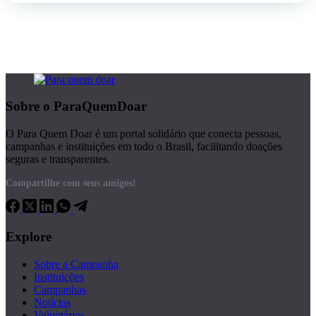
Sobre o ParaQuemDoar
O Para Quem Doar é um portal solidário que conecta pessoas,
campanhas e instituições em todo o Brasil, facilitando doações
seguras e transparentes.
Compartilhe com seus amigos!
Explore
Sobre a Campanha
Instituições
Campanhas
Notícias
Voluntários