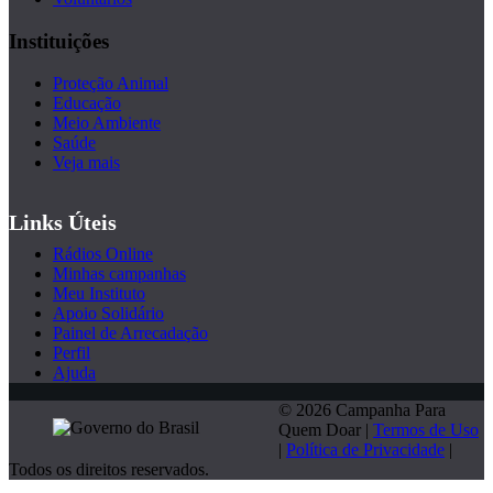
Instituições
Proteção Animal
Educação
Meio Ambiente
Saúde
Veja mais
Links Úteis
Rádios Online
Minhas campanhas
Meu Instituto
Apoio Solidário
Painel de Arrecadação
Perfil
Ajuda
© 2026 Campanha Para
Quem Doar |
Termos de Uso
|
Política de Privacidade
|
Todos os direitos reservados.