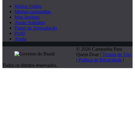
Rádios Online
Minhas campanhas
Meu Instituto
Apoio Solidário
Painel de Arrecadação
Perfil
Ajuda
© 2026 Campanha Para
Quem Doar |
Termos de Uso
|
Política de Privacidade
|
Todos os direitos reservados.