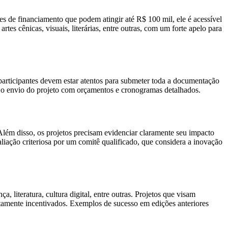
s de financiamento que podem atingir até R$ 100 mil, ele é acessível
tes cênicas, visuais, literárias, entre outras, com um forte apelo para
 participantes devem estar atentos para submeter toda a documentação
té o envio do projeto com orçamentos e cronogramas detalhados.
Além disso, os projetos precisam evidenciar claramente seu impacto
liação criteriosa por um comitê qualificado, que considera a inovação
a, literatura, cultura digital, entre outras. Projetos que visam
ltamente incentivados. Exemplos de sucesso em edições anteriores