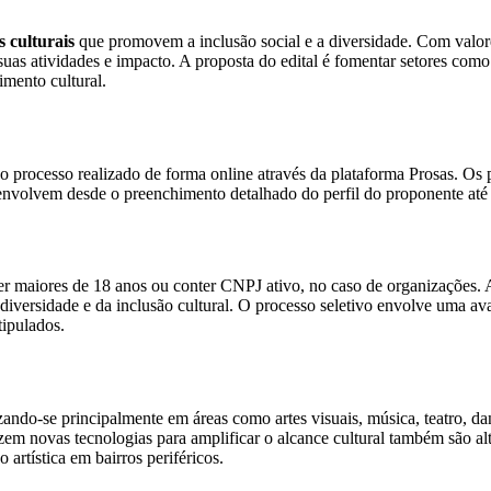
s culturais
que promovem a inclusão social e a diversidade. Com valore
as atividades e impacto. A proposta do edital é fomentar setores como ar
imento cultural.
 o processo realizado de forma online através da plataforma Prosas. Os
as envolvem desde o preenchimento detalhado do perfil do proponente a
er maiores de 18 anos ou conter CNPJ ativo, no caso de organizações. 
iversidade e da inclusão cultural. O processo seletivo envolve uma ava
tipulados.
zando-se principalmente em áreas como artes visuais, música, teatro, danç
zem novas tecnologias para amplificar o alcance cultural também são a
 artística em bairros periféricos.