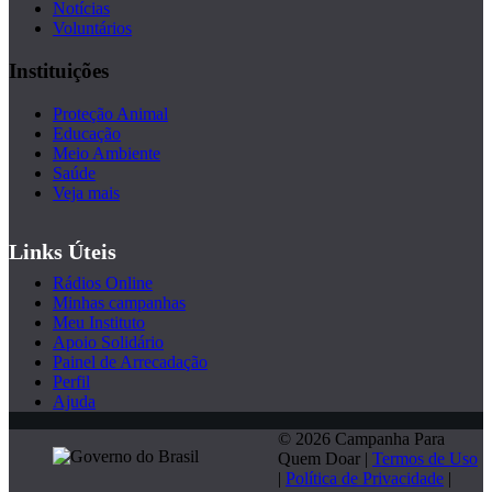
Notícias
Voluntários
Instituições
Proteção Animal
Educação
Meio Ambiente
Saúde
Veja mais
Links Úteis
Rádios Online
Minhas campanhas
Meu Instituto
Apoio Solidário
Painel de Arrecadação
Perfil
Ajuda
© 2026 Campanha Para
Quem Doar |
Termos de Uso
|
Política de Privacidade
|