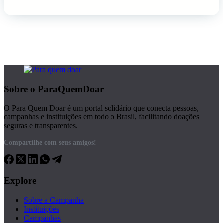
Sobre o ParaQuemDoar
O Para Quem Doar é um portal solidário que conecta pessoas,
campanhas e instituições em todo o Brasil, facilitando doações
seguras e transparentes.
Compartilhe com seus amigos!
Explore
Sobre a Campanha
Instituições
Campanhas