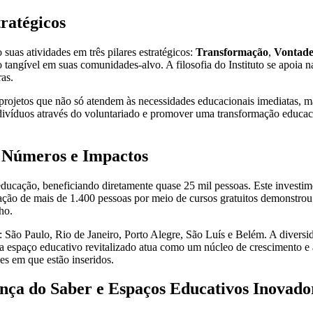
tratégicos
suas atividades em três pilares estratégicos:
Transformação
,
Vontad
to tangível em suas comunidades-alvo. A filosofia do Instituto se apoia
as.
e projetos que não só atendem às necessidades educacionais imediatas
víduos através do voluntariado e promover uma transformação educacio
: Números e Impactos
ducação, beneficiando diretamente quase 25 mil pessoas. Este investim
itação de mais de 1.400 pessoas por meio de cursos gratuitos demonstro
ho.
s: São Paulo, Rio de Janeiro, Porto Alegre, São Luís e Belém. A divers
da espaço educativo revitalizado atua como um núcleo de crescimento 
s em que estão inseridos.
hança do Saber e Espaços Educativos Inovado