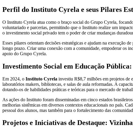
Perfil do Instituto Cyrela e seus Pilares Es
O Instituto Cyrela atua como o braço social do Grupo Cyrela, focando 
voluntariado e parcerias, permitindo que o Instituto realize um impac
o investimento social privado tem o poder de criar mudanças duradour
Esses pilares orientam decisões estratégicas e ajudam na execução d
longo prazo. Criar uma conexão com a comunidade, empoderar os indi
apoio do Grupo Cyrela.
Investimento Social em Educação Pública
Em 2024, o
Instituto Cyrela
investiu R$8,7 milhões em projetos de e
laboratórios makers, bibliotecas, e salas de aula reformadas. A capac
dotando-os de habilidades práticas e teóricas para o mercado de trabal
As ações do Instituto foram disseminadas em cinco estados brasileiro
melhorias sistêmicas em diversos contextos educacionais no país. Ca
pessoal dos alunos, mas também para o fortalecimento das comunidade
Projetos e Iniciativas de Destaque: Vizin