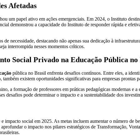
es Afetadas
nhou um papel ativo em ações emergenciais. Em 2024, o Instituto dest
ial demonstrou a capacidade do Instituto de responder rápida e efetiv
pos de necessidade, destacando não apenas sua dedicação à infraestru
 seja interrompida nesses momentos críticos.
nto Social Privado na Educação Pública no 
ucação
pública no Brasil enfrenta desafios contínuos. Entre eles, a identi
o, também existem oportunidades significativas para empresas prontas p
nsino, a formação de professores em práticas pedagógicas modernas e 
es desafios pode determinar o impacto e a sustentabilidade dos investi
ce e impacto social em 2025. As metas incluem aumentar o número de ben
e aprofundar o impacto nos pilares estratégicos de Transformação, Vo
rasileiras.