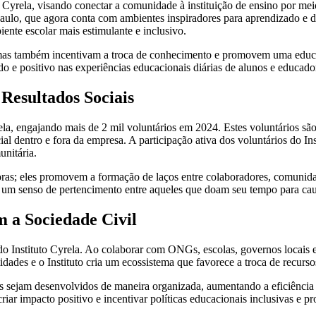
 Cyrela, visando conectar a comunidade à instituição de ensino por mei
aulo, que agora conta com ambientes inspiradores para aprendizado e 
ente escolar mais estimulante e inclusivo.
, mas também incentivam a troca de conhecimento e promovem uma educ
do e positivo nas experiências educacionais diárias de alunos e educado
Resultados Sociais
a, engajando mais de 2 mil voluntários em 2024. Estes voluntários são 
al dentro e fora da empresa. A participação ativa dos voluntários do I
unitária.
as; eles promovem a formação de laços entre colaboradores, comunidade
 um senso de pertencimento entre aqueles que doam seu tempo para causa
m a Sociedade Civil
 Instituto Cyrela. Ao colaborar com ONGs, escolas, governos locais e ou
ntidades e o Instituto cria um ecossistema que favorece a troca de recurs
s sejam desenvolvidos de maneira organizada, aumentando a eficiência e
riar impacto positivo e incentivar políticas educacionais inclusivas e pro