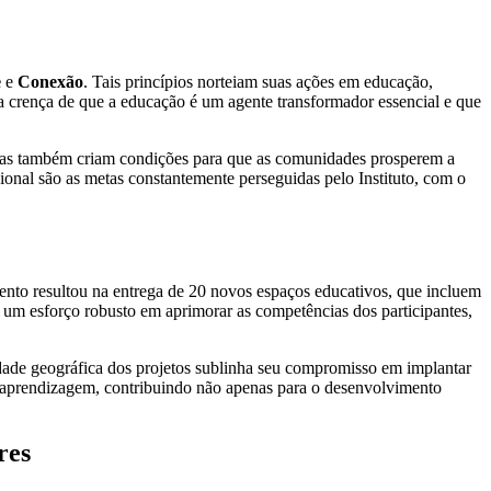
e
e
Conexão
. Tais princípios norteiam suas ações em educação,
 na crença de que a educação é um agente transformador essencial e que
, mas também criam condições para que as comunidades prosperem a
nal são as metas constantemente perseguidas pelo Instituto, com o
ento resultou na entrega de 20 novos espaços educativos, que incluem
u um esforço robusto em aprimorar as competências dos participantes,
idade geográfica dos projetos sublinha seu compromisso em implantar
e aprendizagem, contribuindo não apenas para o desenvolvimento
res