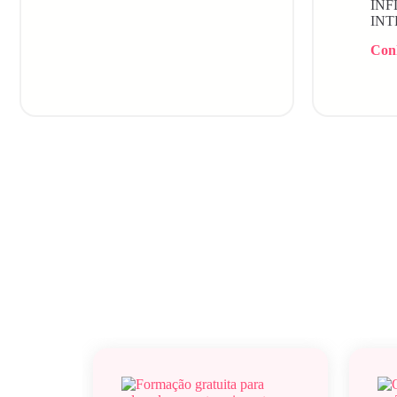
IN
INT
Con