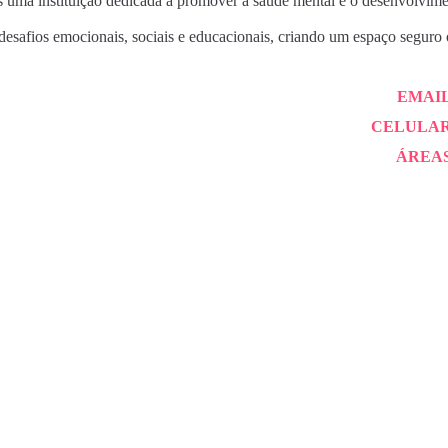
uma instituição dedicada a promover a saúde mental e o desenvolvimen
esafios emocionais, sociais e educacionais, criando um espaço seguro 
EMAIL
CELULAR
ÁREAS