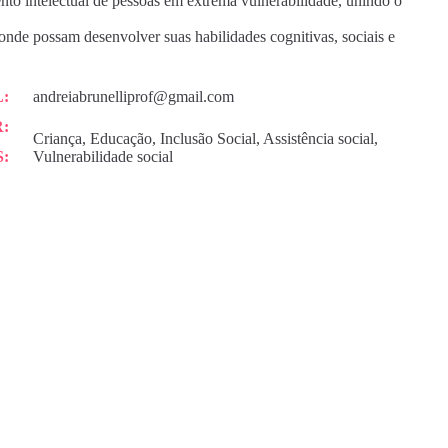
to intelectual de pessoas em extrema vulnerabilidade, unindo o
onde possam desenvolver suas habilidades cognitivas, sociais e
:
andreiabrunelliprof@gmail.com
:
Criança, Educação, Inclusão Social, Assistência social,
:
Vulnerabilidade social