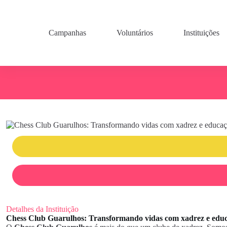
Pular
para
o
conteúdo
Campanhas
Voluntários
Instituições
Detalhes da Instituição
Chess Club Guarulhos: Transformando vidas com xadrez e edu