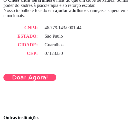
O
Chess Club Guarulhos
é mais do que um clube de xadrez. Somos 
poder do xadrez à psicoterapia e ao reforço escolar.
Nosso trabalho é focado em
ajudar adultos e crianças
a superarem d
emocionais.
CNPJ:
46.779.143/0001-44
ESTADO:
São Paulo
CIDADE:
Guarulhos
CEP:
07123330
Doar Agora!
Outras instituições