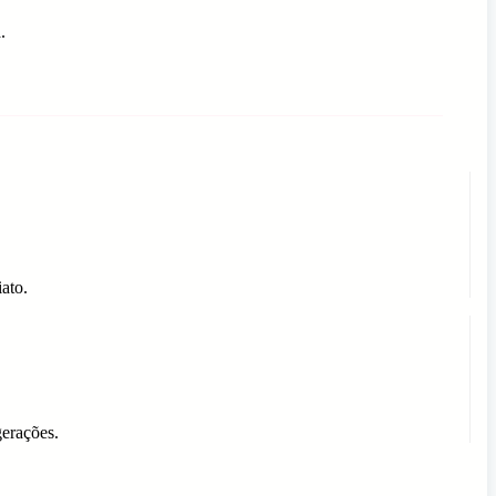
.
ato.
gerações.