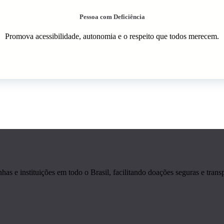
Pessoa com Deficiência
Promova acessibilidade, autonomia e o respeito que todos merecem.
s e instituições em todo o Brasil, facilitando doações seguras e transp