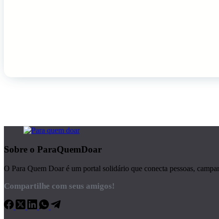
Sobre o ParaQuemDoar
O Para Quem Doar é um portal solidário que conecta pessoas, campanha
Compartilhe com seus amigos!