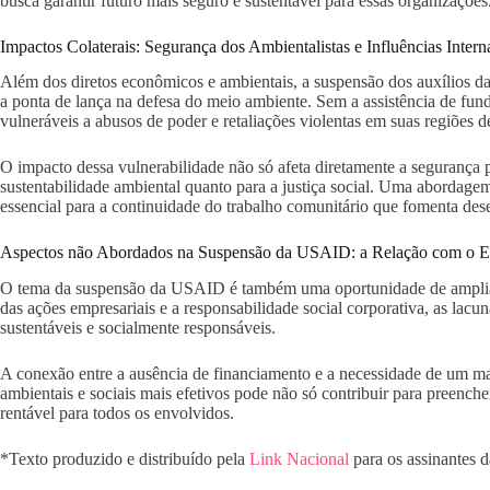
busca garantir futuro mais seguro e sustentável para essas organizações
Impactos Colaterais: Segurança dos Ambientalistas e Influências Intern
Além dos diretos econômicos e ambientais, a suspensão dos auxílios d
a ponta de lança na defesa do meio ambiente. Sem a assistência de fun
vulneráveis a abusos de poder e retaliações violentas em suas regiões d
O impacto dessa vulnerabilidade não só afeta diretamente a segurança 
sustentabilidade ambiental quanto para a justiça social. Uma abordagem 
essencial para a continuidade do trabalho comunitário que fomenta dese
Aspectos não Abordados na Suspensão da USAID: a Relação com o 
O tema da suspensão da USAID é também uma oportunidade de ampliar
das ações empresariais e a responsabilidade social corporativa, as lac
sustentáveis e socialmente responsáveis.
A conexão entre a ausência de financiamento e a necessidade de um ma
ambientais e sociais mais efetivos pode não só contribuir para preench
rentável para todos os envolvidos.
*Texto produzido e distribuído pela
Link Nacional
para os assinantes 