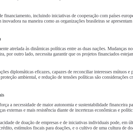
 de financiamento, incluindo iniciativas de cooperação com países euro
m inovadora na maneira como as organizações brasileiras se apresenta
a
ente atrelada às dinâmicas políticas entre as duas nações. Mudanças no
leira, por outro lado, necessita garantir que os projetos financiados e
ões diplomáticas eficazes, capazes de reconciliar interesses mútuos e 
roteção ambiental, e redução de tensões políticas são considerações cru
ais
rça a necessidade de maior autonomia e sustentabilidade financeira par
s externas e mais resistência diante de incertezas econômicas e polític
pacidade de doação de empresas e de iniciativas individuais pode, em úl
 crédito, estímulos fiscais para doações, e o cultivo de uma cultura de