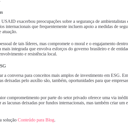
.
as
a USAID exacerbou preocupações sobre a segurança de ambientalistas e 
dos internacionais que frequentemente incluem apoio a medidas de segu
e atuação.
pessoal de tais líderes, mas compromete o moral e o engajamento dentro
mais integrada que envolva esforços do governo brasileiro e de entidades
nvolvimento e resistência local.
ESG
 a conversa para conceitos mais amplos de investimento em ESG. Em
unas deixadas pelo auxílio são, também, oportunidades para que empresa
ior comprometimento por parte do setor privado oferece uma via inédit
er as lacunas deixadas por fundos internacionais, mas também criar um e
da solução
Conteúdo para Blog
.