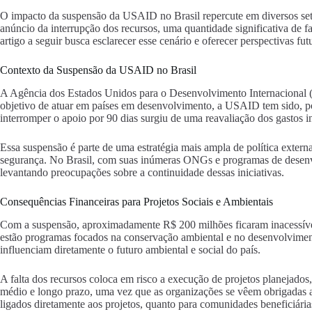
O impacto da suspensão da USAID no Brasil repercute em diversos seto
anúncio da interrupção dos recursos, uma quantidade significativa de 
artigo a seguir busca esclarecer esse cenário e oferecer perspectivas fut
Contexto da Suspensão da USAID no Brasil
A Agência dos Estados Unidos para o Desenvolvimento Internacional 
objetivo de atuar em países em desenvolvimento, a USAID tem sido, por
interromper o apoio por 90 dias surgiu de uma reavaliação dos gastos i
Essa suspensão é parte de uma estratégia mais ampla de política exter
segurança. No Brasil, com suas inúmeras ONGs e programas de desenvolv
levantando preocupações sobre a continuidade dessas iniciativas.
Consequências Financeiras para Projetos Sociais e Ambientais
Com a suspensão, aproximadamente R$ 200 milhões ficaram inacessíveis
estão programas focados na conservação ambiental e no desenvolviment
influenciam diretamente o futuro ambiental e social do país.
A falta dos recursos coloca em risco a execução de projetos planejado
médio e longo prazo, uma vez que as organizações se vêem obrigadas a r
ligados diretamente aos projetos, quanto para comunidades beneficiárias