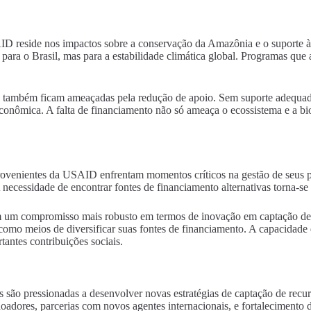
 reside nos impactos sobre a conservação da Amazônia e o suporte às
a o Brasil, mas para a estabilidade climática global. Programas que a
ta, também ficam ameaçadas pela redução de apoio. Sem suporte adequa
de econômica. A falta de financiamento não só ameaça o ecossistema e a 
ovenientes da USAID enfrentam momentos críticos na gestão de seus pr
A necessidade de encontrar fontes de financiamento alternativas torna-se
em um compromisso mais robusto em termos de inovação em captação de 
 como meios de diversificar suas fontes de financiamento. A capacidade
tantes contribuições sociais.
as são pressionadas a desenvolver novas estratégias de captação de recu
s doadores, parcerias com novos agentes internacionais, e fortaleciment