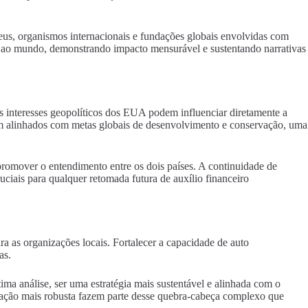
peus, organismos internacionais e fundações globais envolvidas com
m ao mundo, demonstrando impacto mensurável e sustentando narrativas
s interesses geopolíticos dos EUA podem influenciar diretamente a
stejam alinhados com metas globais de desenvolvimento e conservação, uma
promover o entendimento entre os dois países. A continuidade de
ciais para qualquer retomada futura de auxílio financeiro
a as organizações locais. Fortalecer a capacidade de auto
as.
tima análise, ser uma estratégia mais sustentável e alinhada com o
 doação mais robusta fazem parte desse quebra-cabeça complexo que