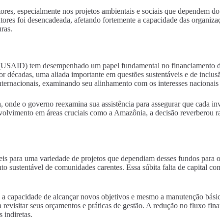
res, especialmente nos projetos ambientais e sociais que dependem do 
fatores foi desencadeada, afetando fortemente a capacidade das organi
uras.
(USAID) tem desempenhado um papel fundamental no financiamento de p
 décadas, uma aliada importante em questões sustentáveis e de inclusã
nternacionais, examinando seu alinhamento com os interesses nacionais 
na, onde o governo reexamina sua assistência para assegurar que cada i
imento em áreas cruciais como a Amazônia, a decisão reverberou rapida
 para uma variedade de projetos que dependiam desses fundos para ope
o sustentável de comunidades carentes. Essa súbita falta de capital 
s, a capacidade de alcançar novos objetivos e mesmo a manutenção básic
evisitar seus orçamentos e práticas de gestão. A redução no fluxo fina
 indiretas.