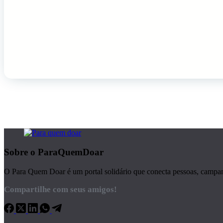
Sobre o ParaQuemDoar
O Para Quem Doar é um portal solidário que conecta pessoas, campanha
Compartilhe com seus amigos!