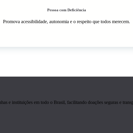
Pessoa com Deficiência
Promova acessibilidade, autonomia e o respeito que todos merecem.
s e instituições em todo o Brasil, facilitando doações seguras e transp