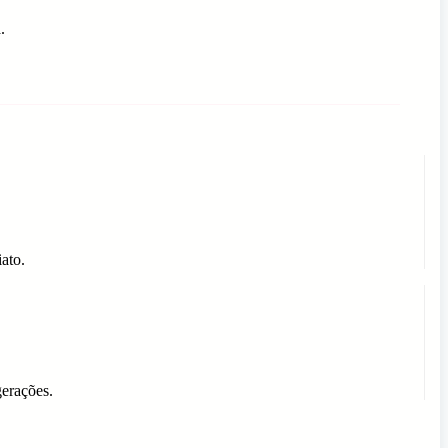
.
ato.
gerações.