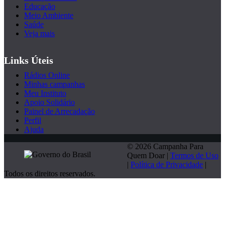
Educação
Meio Ambiente
Saúde
Veja mais
Links Úteis
Rádios Online
Minhas campanhas
Meu Instituto
Apoio Solidário
Painel de Arrecadação
Perfil
Ajuda
© 2026 Campanha Para
Quem Doar |
Termos de Uso
|
Política de Privacidade
|
Todos os direitos reservados.