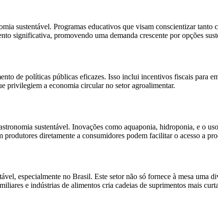
a sustentável. Programas educativos que visam conscientizar tanto co
nto significativa, promovendo uma demanda crescente por opções sust
 de políticas públicas eficazes. Isso inclui incentivos fiscais para e
ue privilegiem a economia circular no setor agroalimentar.
astronomia sustentável. Inovações como aquaponia, hidroponia, e o uso
m produtores diretamente a consumidores podem facilitar o acesso a prod
tável, especialmente no Brasil. Este setor não só fornece à mesa uma di
iliares e indústrias de alimentos cria cadeias de suprimentos mais curt