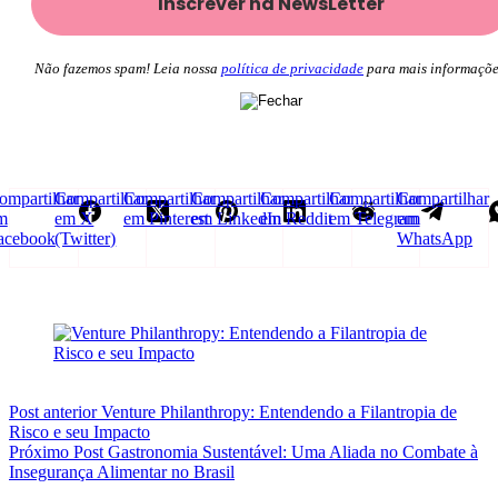
Não fazemos spam! Leia nossa
política de privacidade
para mais informaçõe
ompartilhar
Compartilhar
Compartilhar
Compartilhar
Compartilhar
Compartilhar
Compartilhar
m
em X
em Pinterest
em LinkedIn
em Reddit
em Telegram
em
acebook
(Twitter)
WhatsApp
Post
anterior
Venture Philanthropy: Entendendo a Filantropia de
Risco e seu Impacto
Próximo
Post
Gastronomia Sustentável: Uma Aliada no Combate à
Insegurança Alimentar no Brasil