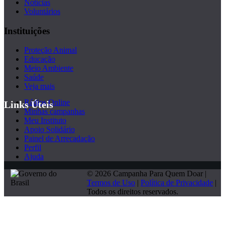
Notícias
Voluntários
Instituições
Proteção Animal
Educação
Meio Ambiente
Saúde
Veja mais
Rádios Online
Links Úteis
Minhas campanhas
Meu Instituto
Apoio Solidário
Painel de Arrecadação
Perfil
Ajuda
© 2026 Campanha Para Quem Doar |
Termos de Uso
|
Política de Privacidade
|
Todos os direitos reservados.