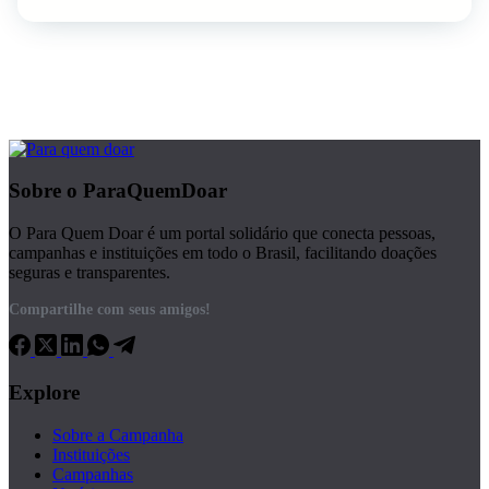
Sobre o ParaQuemDoar
O Para Quem Doar é um portal solidário que conecta pessoas,
campanhas e instituições em todo o Brasil, facilitando doações
seguras e transparentes.
Compartilhe com seus amigos!
Explore
Sobre a Campanha
Instituições
Campanhas