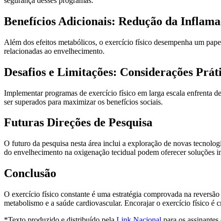
segurança desses programas.
Benefícios Adicionais: Redução da Inflam
Além dos efeitos metabólicos, o exercício físico desempenha um pape
relacionadas ao envelhecimento.
Desafios e Limitações: Considerações Prá
Implementar programas de exercício físico em larga escala enfrenta de
ser superados para maximizar os benefícios sociais.
Futuras Direções de Pesquisa
O futuro da pesquisa nesta área inclui a exploração de novas tecnolo
do envelhecimento na oxigenação tecidual podem oferecer soluções i
Conclusão
O exercício físico constante é uma estratégia comprovada na reversã
metabolismo e a saúde cardiovascular. Encorajar o exercício físico é 
*Texto produzido e distribuído pela
Link Nacional
para os assinantes