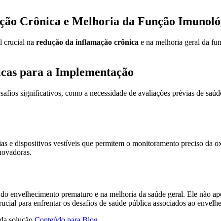
ação Crônica e Melhoria da Função Imunoló
l crucial na
redução da inflamação crônica
e na melhoria geral da fun
ticas para a Implementação
safios significativos, como a necessidade de avaliações prévias de saú
gias e dispositivos vestíveis que permitem o monitoramento preciso da 
novadoras.
o do envelhecimento prematuro e na melhoria da saúde geral. Ele não 
crucial para enfrentar os desafios de saúde pública associados ao envelh
 da solução
Conteúdo para Blog
.