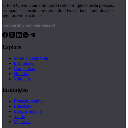
O Para Quem Doar é um portal solidário que conecta pessoas,
campanhas e instituições em todo o Brasil, facilitando doações
seguras e transparentes.
Compartilhe com seus amigos!
Explore
Sobre a Campanha
Instituições
Campanhas
Notícias
Voluntários
Instituições
Proteção Animal
Educação
Meio Ambiente
Saúde
Veja mais