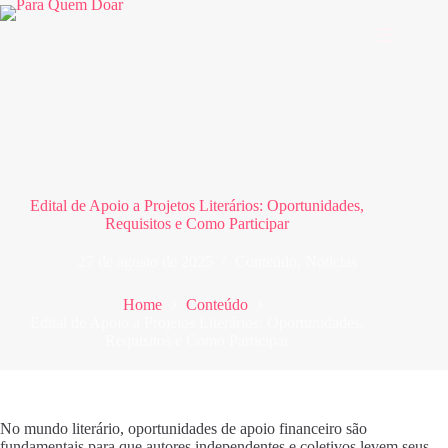
Pular
para
o
conteúdo
Edital de Apoio a Projetos Literários: Oportunidades,
Requisitos e Como Participar
27 de agosto de 2025
Conteúdo
,
Notícias
Home
Conteúdo
Edital de Apoio a Projetos Literários: Oportunidades,
Requisitos e Como Participar
No mundo literário, oportunidades de apoio financeiro são
fundamentais para que autores independentes e coletivos levem seus