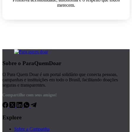
merecem.
Sobre o ParaQuemDoar
O Para Quem Doar é um portal solidário que conecta pessoas,
campanhas e instituições em todo o Brasil, facilitando doações
seguras e transparentes.
Compartilhe com seus amigos!
Explore
Sobre a Campanha