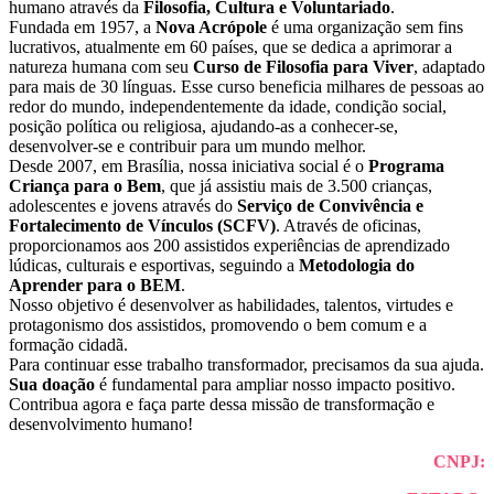
humano através da
Filosofia, Cultura e Voluntariado
.
Fundada em 1957, a
Nova Acrópole
é uma organização sem fins
lucrativos, atualmente em 60 países, que se dedica a aprimorar a
natureza humana com seu
Curso de Filosofia para Viver
, adaptado
para mais de 30 línguas. Esse curso beneficia milhares de pessoas ao
redor do mundo, independentemente da idade, condição social,
posição política ou religiosa, ajudando-as a conhecer-se,
desenvolver-se e contribuir para um mundo melhor.
Desde 2007, em Brasília, nossa iniciativa social é o
Programa
Criança para o Bem
, que já assistiu mais de 3.500 crianças,
adolescentes e jovens através do
Serviço de Convivência e
Fortalecimento de Vínculos (SCFV)
. Através de oficinas,
proporcionamos aos 200 assistidos experiências de aprendizado
lúdicas, culturais e esportivas, seguindo a
Metodologia do
Aprender para o BEM
.
Nosso objetivo é desenvolver as habilidades, talentos, virtudes e
protagonismo dos assistidos, promovendo o bem comum e a
formação cidadã.
Para continuar esse trabalho transformador, precisamos da sua ajuda.
Sua doação
é fundamental para ampliar nosso impacto positivo.
Contribua agora e faça parte dessa missão de transformação e
desenvolvimento humano!
CNPJ: