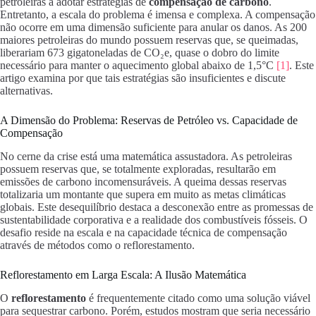
petroleiras a adotar estratégias de
compensação de carbono
.
Entretanto, a escala do problema é imensa e complexa. A compensação
não ocorre em uma dimensão suficiente para anular os danos. As 200
maiores petroleiras do mundo possuem reservas que, se queimadas,
liberariam 673 gigatoneladas de CO₂e, quase o dobro do limite
necessário para manter o aquecimento global abaixo de 1,5°C
[1]
. Este
artigo examina por que tais estratégias são insuficientes e discute
alternativas.
A Dimensão do Problema: Reservas de Petróleo vs. Capacidade de
Compensação
No cerne da crise está uma matemática assustadora. As petroleiras
possuem reservas que, se totalmente exploradas, resultarão em
emissões de carbono incomensuráveis. A queima dessas reservas
totalizaria um montante que supera em muito as metas climáticas
globais. Este desequilíbrio destaca a desconexão entre as promessas de
sustentabilidade corporativa e a realidade dos combustíveis fósseis. O
desafio reside na escala e na capacidade técnica de compensação
através de métodos como o reflorestamento.
Reflorestamento em Larga Escala: A Ilusão Matemática
O
reflorestamento
é frequentemente citado como uma solução viável
para sequestrar carbono. Porém, estudos mostram que seria necessário