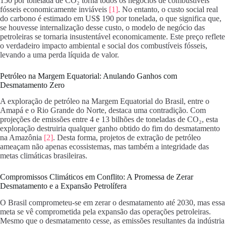
150 por tonelada de CO₂ torna todos os negócios de combustíveis
fósseis economicamente inviáveis
[1]
. No entanto, o custo social real
do carbono é estimado em US$ 190 por tonelada, o que significa que,
se houvesse internalização desse custo, o modelo de negócio das
petroleiras se tornaria insustentável economicamente. Este preço reflete
o verdadeiro impacto ambiental e social dos combustíveis fósseis,
levando a uma perda líquida de valor.
Petróleo na Margem Equatorial: Anulando Ganhos com
Desmatamento Zero
A exploração de petróleo na Margem Equatorial do Brasil, entre o
Amapá e o Rio Grande do Norte, destaca uma contradição. Com
projeções de emissões entre 4 e 13 bilhões de toneladas de CO₂, esta
exploração destruiria qualquer ganho obtido do fim do desmatamento
na Amazônia
[2]
. Desta forma, projetos de extração de petróleo
ameaçam não apenas ecossistemas, mas também a integridade das
metas climáticas brasileiras.
Compromissos Climáticos em Conflito: A Promessa de Zerar
Desmatamento e a Expansão Petrolífera
O Brasil comprometeu-se em zerar o desmatamento até 2030, mas essa
meta se vê comprometida pela expansão das operações petroleiras.
Mesmo que o desmatamento cesse, as emissões resultantes da indústria