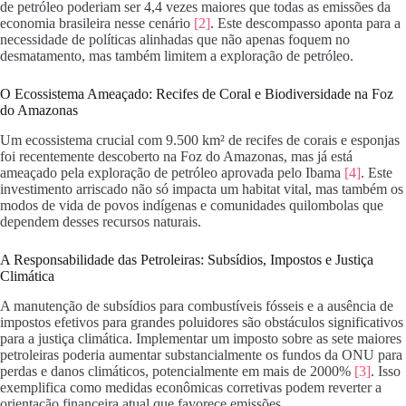
de petróleo poderiam ser 4,4 vezes maiores que todas as emissões da
economia brasileira nesse cenário
[2]
. Este descompasso aponta para a
necessidade de políticas alinhadas que não apenas foquem no
desmatamento, mas também limitem a exploração de petróleo.
O Ecossistema Ameaçado: Recifes de Coral e Biodiversidade na Foz
do Amazonas
Um ecossistema crucial com 9.500 km² de recifes de corais e esponjas
foi recentemente descoberto na Foz do Amazonas, mas já está
ameaçado pela exploração de petróleo aprovada pelo Ibama
[4]
. Este
investimento arriscado não só impacta um habitat vital, mas também os
modos de vida de povos indígenas e comunidades quilombolas que
dependem desses recursos naturais.
A Responsabilidade das Petroleiras: Subsídios, Impostos e Justiça
Climática
A manutenção de subsídios para combustíveis fósseis e a ausência de
impostos efetivos para grandes poluidores são obstáculos significativos
para a justiça climática. Implementar um imposto sobre as sete maiores
petroleiras poderia aumentar substancialmente os fundos da ONU para
perdas e danos climáticos, potencialmente em mais de 2000%
[3]
. Isso
exemplifica como medidas econômicas corretivas podem reverter a
orientação financeira atual que favorece emissões.