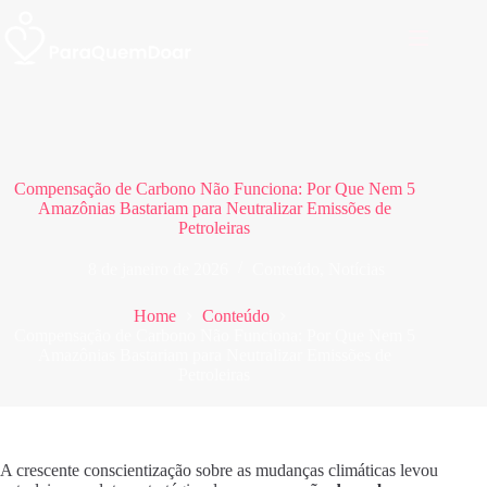
Pular
para
o
conteúdo
Compensação de Carbono Não Funciona: Por Que Nem 5
Amazônias Bastariam para Neutralizar Emissões de
Petroleiras
8 de janeiro de 2026
Conteúdo
,
Notícias
Home
Conteúdo
Compensação de Carbono Não Funciona: Por Que Nem 5
Amazônias Bastariam para Neutralizar Emissões de
Petroleiras
A crescente conscientização sobre as mudanças climáticas levou