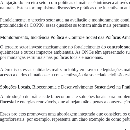
A ligação do terceiro setor com políticas climáticas é intrínseca atra
naturais. Este setor impulsiona discussões e práticas que incentivam a
Paralelamente, o terceiro setor atua na avaliação e monitoramento con
proximidade da COP30, essas questões se tornam ainda mais prementes,
Monitoramento, Incidência Política e Controle Social das Políticas Amb
O terceiro setor investe maciçamente no fortalecimento do
controle soc
queimadas e outros impactos ambientais. As ONGs têm apresentado sup
por mudanças estruturais nas políticas locais e nacionais.
Além disso, essas entidades realizam lobby em favor de legislações ma
acesso a dados climáticos e a conscientização da sociedade civil são estr
Soluções Locais, Bioeconomia e Desenvolvimento Sustentável na Prát
A introdução de práticas de bioeconomia e soluções locais para problem
florestal
e energias renováveis, que almejam não apenas a conservaçã
Esses projetos promovem uma abordagem integrada que considera os con
agroflorestais, por exemplo, representa um claro exemplo de como prá