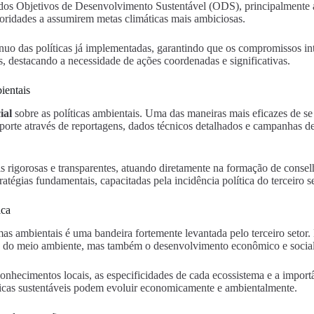
vés dos Objetivos de Desenvolvimento Sustentável (ODS), principalmente
utoridades a assumirem metas climáticas mais ambiciosas.
tínuo das políticas já implementadas, garantindo que os compromissos i
 destacando a necessidade de ações coordenadas e significativas.
ientais
ial
sobre as políticas ambientais. Uma das maneiras mais eficazes de s
orte através de reportagens, dados técnicos detalhados e campanhas 
is rigorosas e transparentes, atuando diretamente na formação de conse
atégias fundamentais, capacitadas pela incidência política do terceiro se
ica
as ambientais é uma bandeira fortemente levantada pelo terceiro setor. 
o do meio ambiente, mas também o desenvolvimento econômico e social
hecimentos locais, as especificidades de cada ecossistema e a importâ
ticas sustentáveis podem evoluir economicamente e ambientalmente.