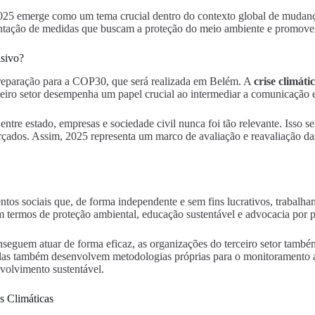
 2025 emerge como um tema crucial dentro do contexto global de mudanç
tação de medidas que buscam a proteção do meio ambiente e promovend
isivo?
preparação para a COP30, que será realizada em Belém. A
crise climáti
ceiro setor desempenha um papel crucial ao intermediar a comunicação e
ntre estado, empresas e sociedade civil nunca foi tão relevante. Isso s
forçados. Assim, 2025 representa um marco de avaliação e reavaliação da
os sociais que, de forma independente e sem fins lucrativos, trabalha
 termos de proteção ambiental, educação sustentável e advocacia por pol
eguem atuar de forma eficaz, as organizações do terceiro setor também
Elas também desenvolvem metodologias próprias para o monitoramento am
nvolvimento sustentável.
s Climáticas