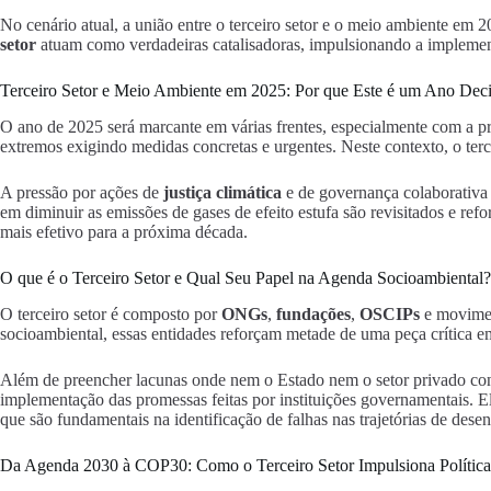
No cenário atual, a união entre o terceiro setor e o meio ambiente em
setor
atuam como verdadeiras catalisadoras, impulsionando a implemen
Terceiro Setor e Meio Ambiente em 2025: Por que Este é um Ano Dec
O ano de 2025 será marcante em várias frentes, especialmente com a 
extremos exigindo medidas concretas e urgentes. Neste contexto, o ter
A pressão por ações de
justiça climática
e de governança colaborativa e
em diminuir as emissões de gases de efeito estufa são revisitados e re
mais efetivo para a próxima década.
O que é o Terceiro Setor e Qual Seu Papel na Agenda Socioambiental?
O terceiro setor é composto por
ONGs
,
fundações
,
OSCIPs
e moviment
socioambiental, essas entidades reforçam metade de uma peça crítica em
Além de preencher lacunas onde nem o Estado nem o setor privado cons
implementação das promessas feitas por instituições governamentais. 
que são fundamentais na identificação de falhas nas trajetórias de dese
Da Agenda 2030 à COP30: Como o Terceiro Setor Impulsiona Política