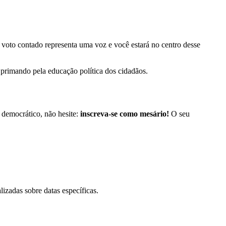
a voto contado representa uma voz e você estará no centro desse
e primando pela educação política dos cidadãos.
 democrático, não hesite:
inscreva-se como mesário!
O seu
izadas sobre datas específicas.