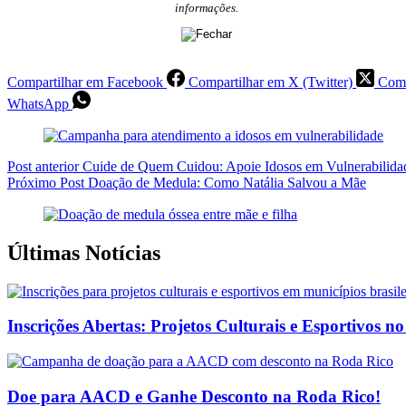
informações.
Compartilhar em Facebook
Compartilhar em X (Twitter)
Comp
WhatsApp
Post
anterior
Cuide de Quem Cuidou: Apoie Idosos em Vulnerabilida
Próximo
Post
Doação de Medula: Como Natália Salvou a Mãe
Últimas Notícias
Inscrições Abertas: Projetos Culturais e Esportivos no
Doe para AACD e Ganhe Desconto na Roda Rico!