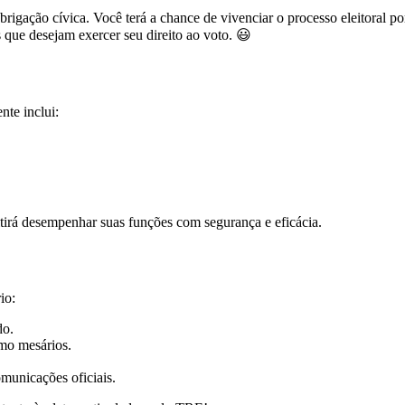
gação cívica. Você terá a chance de vivenciar o processo eleitoral por
s que desejam exercer seu direito ao voto. 😃
nte inclui:
itirá desempenhar suas funções com segurança e eficácia.
io:
do.
omo mesários.
municações oficiais.