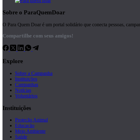
Sobre o ParaQuemDoar
O Para Quem Doar é um portal solidário que conecta pessoas, campanha
Compartilhe com seus amigos!
Explore
Sobre a Campanha
Instituições
Campanhas
Notícias
Voluntários
Instituições
Proteção Animal
Educação
Meio Ambiente
Saúde