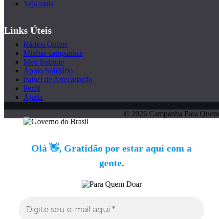
Veja mais
Links Úteis
Rádios Online
Minhas campanhas
Meu Instituto
Apoio Solidário
Painel de Arrecadação
Perfil
Ajuda
© 2026 Campanha Para Quem
Olá 👋, Gratidão por estar aqui com a
gente.