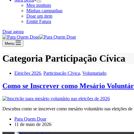
Meu instituto
Minhas campanhas
Doar um item
Emitir Fatura
Doar agora
Menu
Categoria
Participação Cívica
Eleições 2026
,
Participação Cívica
,
Voluntariado
Como se Inscrever como Mesário Voluntár
Descubra como se inscrever como mesário voluntário nas eleições de 
Para Quem Doar
11 de maio de 2026