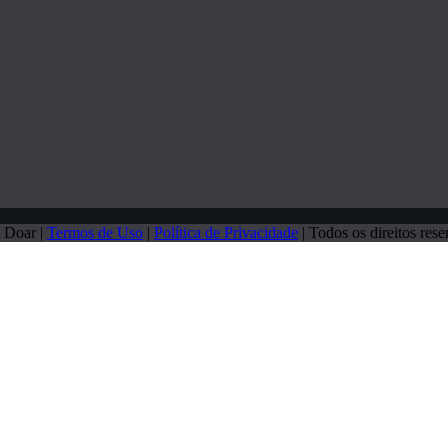
 Doar |
Termos de Uso
|
Política de Privacidade
| Todos os direitos rese