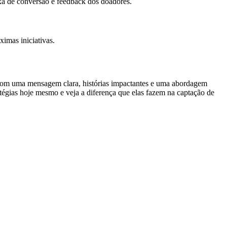
xa de conversão e feedback dos doadores.
imas iniciativas.
. Com uma mensagem clara, histórias impactantes e uma abordagem
atégias hoje mesmo e veja a diferença que elas fazem na captação de