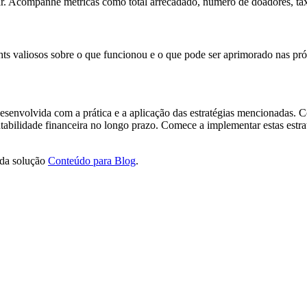
r. Acompanhe métricas como total arrecadado, número de doadores, ta
ts valiosos sobre o que funcionou e o que pode ser aprimorado nas próx
desenvolvida com a prática e a aplicação das estratégias mencionadas
ntabilidade financeira no longo prazo. Comece a implementar estas estr
 da solução
Conteúdo para Blog
.