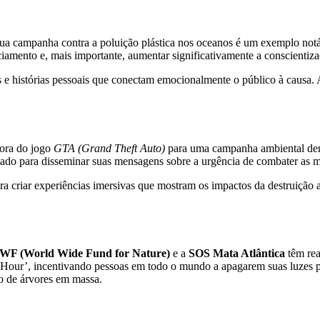
 campanha contra a poluição plástica nos oceanos é um exemplo notáve
iamento e, mais importante, aumentar significativamente a conscientiza
e histórias pessoais que conectam emocionalmente o público à causa. A
dora do jogo
GTA (Grand Theft Auto)
para uma campanha ambiental dent
tado para disseminar suas mensagens sobre a urgência de combater as m
ara criar experiências imersivas que mostram os impactos da destruiçã
F (World Wide Fund for Nature)
e a
SOS Mata Atlântica
têm rea
 Hour’, incentivando pessoas em todo o mundo a apagarem suas luzes p
io de árvores em massa.