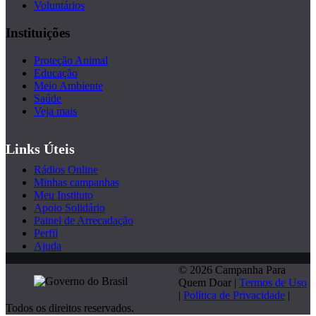
Voluntários
Instituições
Proteção Animal
Educação
Meio Ambiente
Saúde
Veja mais
Links Úteis
Rádios Online
Minhas campanhas
Meu Instituto
Apoio Solidário
Painel de Arrecadação
Perfil
Ajuda
© 2026 Campanha Para
Quem Doar |
Termos de Uso
|
Política de Privacidade
|
Todos os direitos reservados.