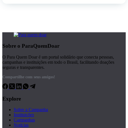
Sobre o ParaQuemDoar
O Para Quem Doar é um portal solidário que conecta pessoas,
campanhas e instituições em todo o Brasil, facilitando doações
seguras e transparentes.
Compartilhe com seus amigos!
Explore
Sobre a Campanha
Instituições
Campanhas
Notícias