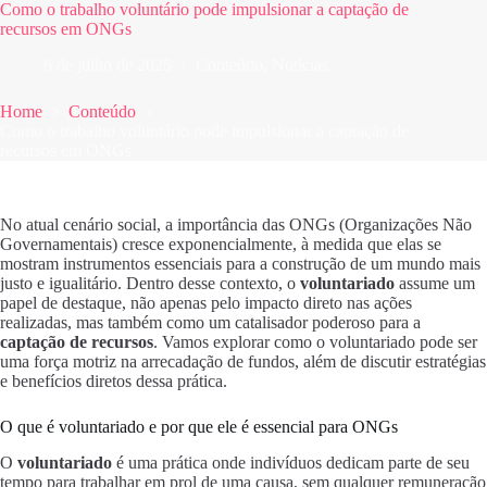
Como o trabalho voluntário pode impulsionar a captação de
recursos em ONGs
6 de julho de 2025
Conteúdo
,
Notícias
Home
Conteúdo
Como o trabalho voluntário pode impulsionar a captação de
recursos em ONGs
No atual cenário social, a importância das ONGs (Organizações Não
Governamentais) cresce exponencialmente, à medida que elas se
mostram instrumentos essenciais para a construção de um mundo mais
justo e igualitário. Dentro desse contexto, o
voluntariado
assume um
papel de destaque, não apenas pelo impacto direto nas ações
realizadas, mas também como um catalisador poderoso para a
captação de recursos
. Vamos explorar como o voluntariado pode ser
uma força motriz na arrecadação de fundos, além de discutir estratégias
e benefícios diretos dessa prática.
O que é voluntariado e por que ele é essencial para ONGs
O
voluntariado
é uma prática onde indivíduos dedicam parte de seu
tempo para trabalhar em prol de uma causa, sem qualquer remuneração