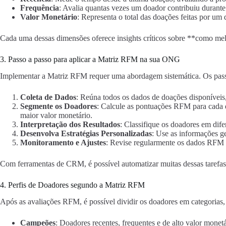
Frequência
: Avalia quantas vezes um doador contribuiu durante
Valor Monetário
: Representa o total das doações feitas por um 
Cada uma dessas dimensões oferece insights críticos sobre **como mel
3. Passo a passo para aplicar a Matriz RFM na sua ONG
Implementar a Matriz RFM requer uma abordagem sistemática. Os passo
Coleta de Dados
: Reúna todos os dados de doações disponíveis, 
Segmente os Doadores
: Calcule as pontuações RFM para cada d
maior valor monetário.
Interpretação dos Resultados
: Classifique os doadores em di
Desenvolva Estratégias Personalizadas
: Use as informações g
Monitoramento e Ajustes
: Revise regularmente os dados RFM p
Com ferramentas de CRM, é possível automatizar muitas dessas tarefa
4. Perfis de Doadores segundo a Matriz RFM
Após as avaliações RFM, é possível dividir os doadores em categorias
Campeões
: Doadores recentes, frequentes e de alto valor monet