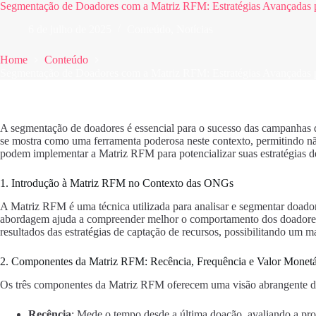
Segmentação de Doadores com a Matriz RFM: Estratégias Avançadas 
6 de julho de 2025
Conteúdo
,
Notícias
Home
Conteúdo
Segmentação de Doadores com a Matriz RFM: Estratégias Avançadas 
A segmentação de doadores é essencial para o sucesso das campanha
se mostra como uma ferramenta poderosa neste contexto, permitindo n
podem implementar a Matriz RFM para potencializar suas estratégias d
1. Introdução à Matriz RFM no Contexto das ONGs
A Matriz RFM é uma técnica utilizada para analisar e segmentar doador
abordagem ajuda a compreender melhor o comportamento dos doadores, 
resultados das estratégias de captação de recursos, possibilitando um 
2. Componentes da Matriz RFM: Recência, Frequência e Valor Monetá
Os três componentes da Matriz RFM oferecem uma visão abrangente 
Recência
: Mede o tempo desde a última doação, avaliando a pr