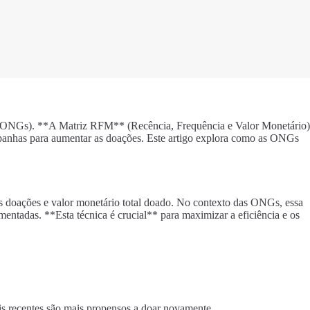
 (ONGs). **A Matriz RFM** (Recência, Frequência e Valor Monetário)
mpanhas para aumentar as doações. Este artigo explora como as ONGs
as doações e valor monetário total doado. No contexto das ONGs, essa
tadas. **Esta técnica é crucial** para maximizar a eficiência e os
is recentes são mais propensos a doar novamente.