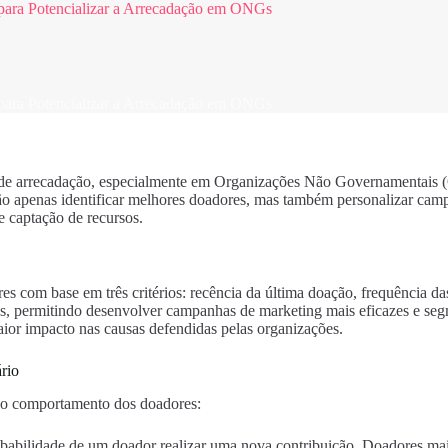
para Potencializar a Arrecadação em ONGs
para Potencializar a Arrecadação em ONGs
s de arrecadação, especialmente em Organizações Não Governamentais
ão apenas identificar melhores doadores, mas também personalizar ca
e captação de recursos.
es com base em três critérios: recência da última doação, frequência d
permitindo desenvolver campanhas de marketing mais eficazes e segmen
maior impacto nas causas defendidas pelas organizações.
rio
do comportamento dos doadores:
obabilidade de um doador realizar uma nova contribuição. Doadores ma