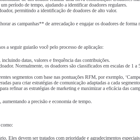
 um período de tempo, ajudando a identificar doadores regulares.
doador, permitindo a identificação de doadores de alto valor.
horar as campanhas** de arrecadação e engajar os doadores de forma m
s a seguir guiarão você pelo processo de aplicação:
incluindo datas, valores e frequência das contribuições.
oador. Normalmente, os doadores são classificados em escalas de 1 a 
ferentes segmentos com base nas pontuações RFM, por exemplo, ‘Campe
eradas para criar estratégias de comunicação adaptadas a cada segmento
ara refinar as estratégias de marketing e maximizar a eficácia das cam
s, aumentando a precisão e economia de tempo.
, como:
ário. Eles devem ser tratados com prioridade e agradecimentos especiais