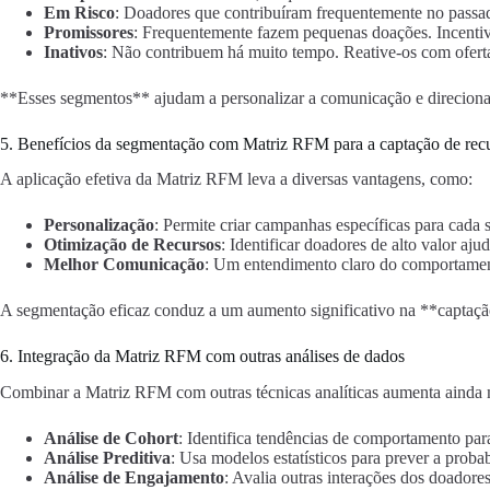
Em Risco
: Doadores que contribuíram frequentemente no passa
Promissores
: Frequentemente fazem pequenas doações. Incentiv
Inativos
: Não contribuem há muito tempo. Reative-os com oferta
**Esses segmentos** ajudam a personalizar a comunicação e direcionar e
5. Benefícios da segmentação com Matriz RFM para a captação de rec
A aplicação efetiva da Matriz RFM leva a diversas vantagens, como:
Personalização
: Permite criar campanhas específicas para cad
Otimização de Recursos
: Identificar doadores de alto valor aj
Melhor Comunicação
: Um entendimento claro do comportamento
A segmentação eficaz conduz a um aumento significativo na **captaçã
6. Integração da Matriz RFM com outras análises de dados
Combinar a Matriz RFM com outras técnicas analíticas aumenta ainda 
Análise de Cohort
: Identifica tendências de comportamento par
Análise Preditiva
: Usa modelos estatísticos para prever a prob
Análise de Engajamento
: Avalia outras interações dos doadore