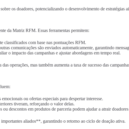
bre os doadores, potencializando o desenvolvimento de estratégias ai
iente da Matriz RFM. Essas ferramentas permitem:
te classificados com base nas pontuações RFM.
 outras comunicações são enviados automaticamente, garantindo mensa
valiar o impacto das campanhas e ajustar abordagens em tempo real.
a das operações, mas também aumenta a taxa de sucesso das campanhas
cluem:
os emocionais ou ofertas especiais para despertar interesse.
eriores tiveram, reforçando o valor delas.
os ou descontos em produtos de parceria podem ajudar a atrair doadores 
importantes aliados**, garantindo o retorno ao ciclo de doação ativa.