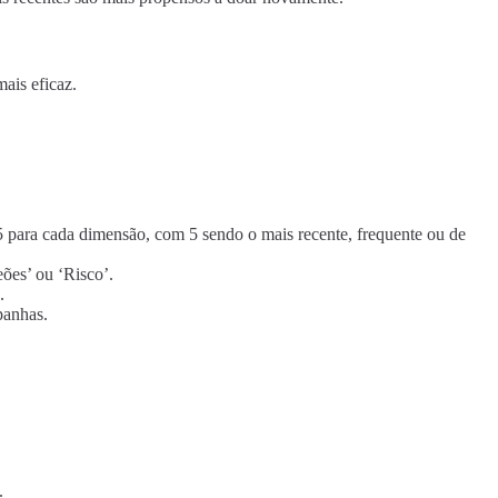
ais eficaz.
5 para cada dimensão, com 5 sendo o mais recente, frequente ou de
ões’ ou ‘Risco’.
.
panhas.
.