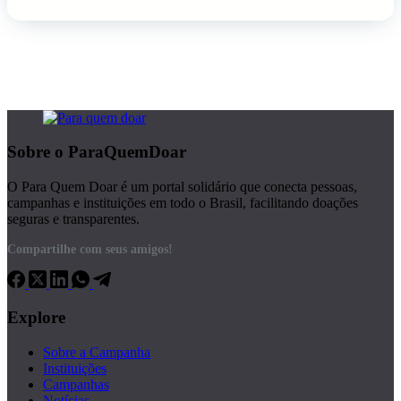
Sobre o ParaQuemDoar
O Para Quem Doar é um portal solidário que conecta pessoas,
campanhas e instituições em todo o Brasil, facilitando doações
seguras e transparentes.
Compartilhe com seus amigos!
Explore
Sobre a Campanha
Instituições
Campanhas
Notícias