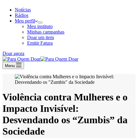
Notícias
Rádios
Meu perfil
Meu instituto
Minhas campanhas
Doar um item
Emitir Fatura
Doar agora
Menu
Violência contra Mulheres e o
Impacto Invisível:
Desvendando os “Zumbis” da
Sociedade