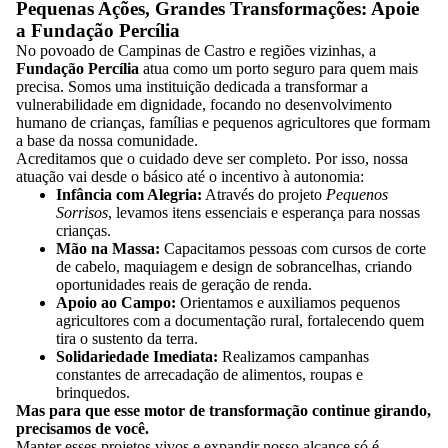
Pequenas Ações, Grandes Transformações: Apoie
a Fundação Percília
No povoado de Campinas de Castro e regiões vizinhas, a
Fundação Percília
atua como um porto seguro para quem mais
precisa. Somos uma instituição dedicada a transformar a
vulnerabilidade em dignidade, focando no desenvolvimento
humano de crianças, famílias e pequenos agricultores que formam
a base da nossa comunidade.
Acreditamos que o cuidado deve ser completo. Por isso, nossa
atuação vai desde o básico até o incentivo à autonomia:
Infância com Alegria:
Através do projeto
Pequenos
Sorrisos
, levamos itens essenciais e esperança para nossas
crianças.
Mão na Massa:
Capacitamos pessoas com cursos de corte
de cabelo, maquiagem e design de sobrancelhas, criando
oportunidades reais de geração de renda.
Apoio ao Campo:
Orientamos e auxiliamos pequenos
agricultores com a documentação rural, fortalecendo quem
tira o sustento da terra.
Solidariedade Imediata:
Realizamos campanhas
constantes de arrecadação de alimentos, roupas e
brinquedos.
Mas para que esse motor de transformação continue girando,
precisamos de você.
Manter esses projetos vivos e expandir nosso alcance só é