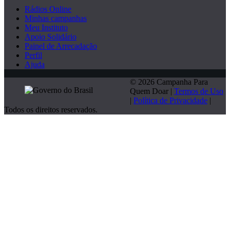
Rádios Online
Minhas campanhas
Meu Instituto
Apoio Solidário
Painel de Arrecadação
Perfil
Ajuda
© 2026 Campanha Para
Quem Doar |
Termos de Uso
|
Política de Privacidade
|
Todos os direitos reservados.