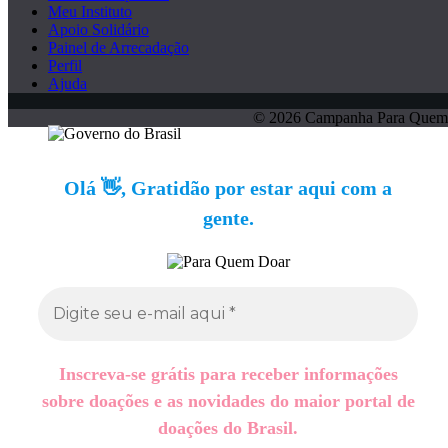
Meu Instituto
Apoio Solidário
Painel de Arrecadação
Perfil
Ajuda
© 2026 Campanha Para Quem
Olá 👋, Gratidão por estar aqui com a
gente.
Inscreva-se grátis para receber informações
sobre doações e as novidades do maior portal de
doações do Brasil.