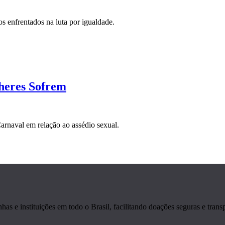
os enfrentados na luta por igualdade.
heres Sofrem
Carnaval em relação ao assédio sexual.
s e instituições em todo o Brasil, facilitando doações seguras e transp