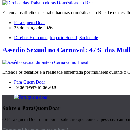
Entenda os direitos das trabalhadoras domésticas no Brasil e os desafi
Para Quem Doar
25 de março de 2026
Direitos Humanos
,
Impacto Social
,
Sociedade
Assédio Sexual no Carnaval: 47% das Mul
Entenda os desafios e a realidade enfrentada por mulheres durante o 
Para Quem Doar
19 de fevereiro de 2026
Sobre o ParaQuemDoar
O Para Quem Doar é um portal solidário que conecta pessoas, campanha
Compartilhe com seus amigos!