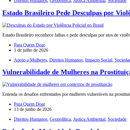
Direitos Humanos
,
Geopolítica
,
Justiça Ambiental
,
Sociedade
Estado Brasileiro Pede Desculpas por Violê
Estado Brasileiro reconhece falhas e pede desculpas por atos de violên
Para Quem Doar
1 de julho de 2026
Apoio a Mulheres
,
Direitos Humanos
,
Impacto Social
,
Socieda
Vulnerabilidade de Mulheres na Prostituiç
Entenda os desafios enfrentados por mulheres vulneráveis na prostit
Para Quem Doar
13 de junho de 2026
Direitos Humanos
,
Geopolítica
,
Justiça Ambiental
,
Sociedade