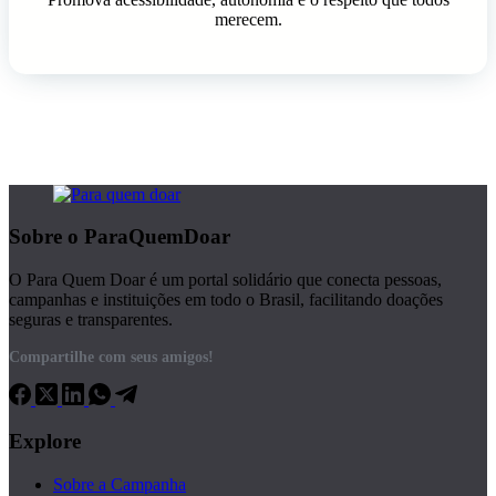
merecem.
Sobre o ParaQuemDoar
O Para Quem Doar é um portal solidário que conecta pessoas,
campanhas e instituições em todo o Brasil, facilitando doações
seguras e transparentes.
Compartilhe com seus amigos!
Explore
Sobre a Campanha