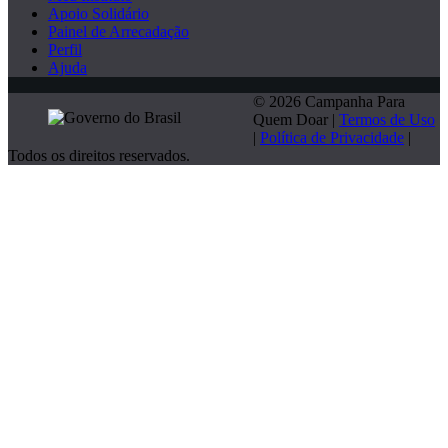
Apoio Solidário
Painel de Arrecadação
Perfil
Ajuda
© 2026 Campanha Para
Quem Doar |
Termos de Uso
|
Política de Privacidade
|
Todos os direitos reservados.