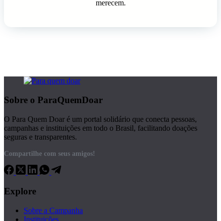
merecem.
Sobre o ParaQuemDoar
O Para Quem Doar é um portal solidário que conecta pessoas,
campanhas e instituições em todo o Brasil, facilitando doações
seguras e transparentes.
Compartilhe com seus amigos!
Explore
Sobre a Campanha
Instituições