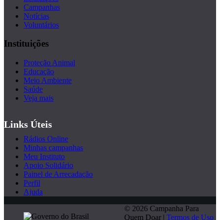
Campanhas
Notícias
Voluntários
Instituições
Proteção Animal
Educação
Meio Ambiente
Saúde
Veja mais
Links Úteis
Rádios Online
Minhas campanhas
Meu Instituto
Apoio Solidário
Painel de Arrecadação
Perfil
Ajuda
© 2026 Campanha Para
Quem Doar |
Termos de Uso