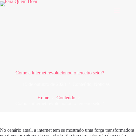
Pular
para
o
conteúdo
Como a internet revolucionou o terceiro setor?
15 de outubro de 2023
Conteúdo
,
Notícias
Home
Conteúdo
Como a internet revolucionou o terceiro setor?
No cenário atual, a internet tem se mostrado uma força transformadora
em diversos setores da sociedade. E o terceiro setor não é exceção.