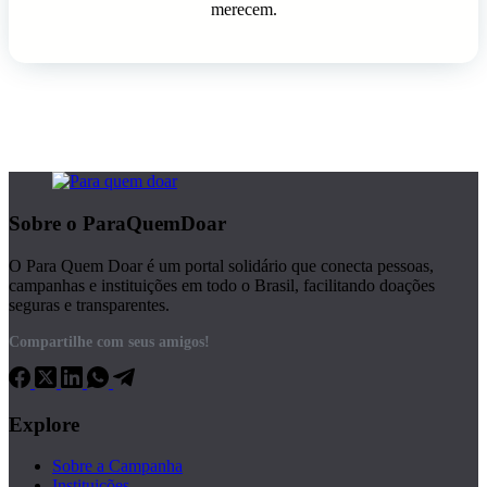
merecem.
Sobre o ParaQuemDoar
O Para Quem Doar é um portal solidário que conecta pessoas,
campanhas e instituições em todo o Brasil, facilitando doações
seguras e transparentes.
Compartilhe com seus amigos!
Explore
Sobre a Campanha
Instituições