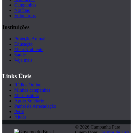
Campanhas
Notícias
Voluntários
Instituições
Proteção Animal
Educação
Meio Ambiente
Saúde
Veja mais
Links Úteis
Rádios Online
Minhas campanhas
Meu Instituto
Apoio Solidário
Painel de Arrecadação
Perfil
Ajuda
© 2026 Campanha Para
Quem Doar |
Termos de Uso